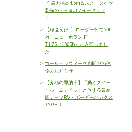
／ 最大揚高4.5m＆スノータイヤ
装備のトヨタ3tフォークリフ
ト！
【程度良好♪】ローダー付で500
万！ニューホランド
T4.75（1865h）が入荷しまし
た！
ゴールデンウィーク期間中の休
暇のお知らせ
【究極の即納車】「動くスイー
トルーム」ペットと旅する最高
峰ナッツRV・ボーダーバンクス
TYPE-T