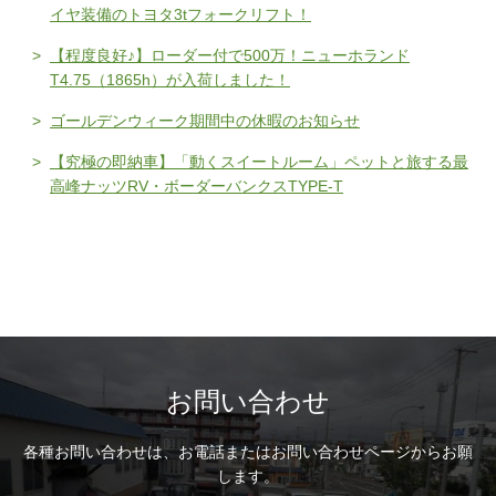
イヤ装備のトヨタ3tフォークリフト！
【程度良好♪】ローダー付で500万！ニューホランド
T4.75（1865h）が入荷しました！
ゴールデンウィーク期間中の休暇のお知らせ
【究極の即納車】「動くスイートルーム」ペットと旅する最
高峰ナッツRV・ボーダーバンクスTYPE-T
お問い合わせ
各種お問い合わせは、
お電話またはお問い合わせページからお願
します。