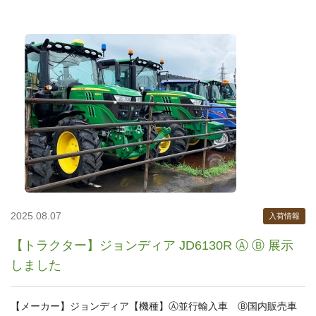
2025.08.07
入荷情報
【トラクター】ジョンディア JD6130R Ⓐ Ⓑ 展示
しました
【メーカー】ジョンディア【機種】Ⓐ並行輸入車 Ⓑ国内販売車