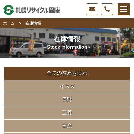
>
ホーム
在庫情報
在庫情報
- Stock information -
全ての在庫を表示
イスズ
日野
三菱
日産