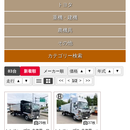
トヨタ
重機・建機
農機具
その他
カテゴリー検索
83台
新着順
メーカー順
価格
▲
▼
年式
▲
▼
<<
<
>
>>
走行
▲
▼
1
/
2