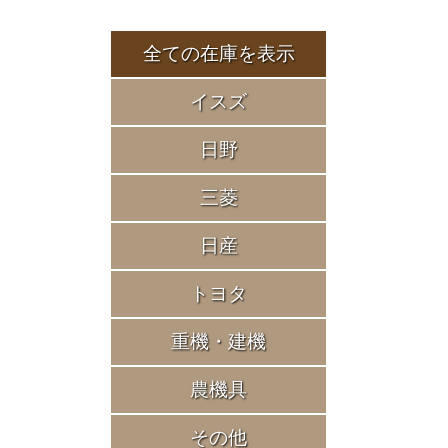
全ての在庫を表示
イスズ
日野
三菱
日産
トヨタ
重機・建機
農機具
その他