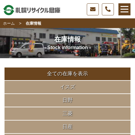
>
ホーム
在庫情報
在庫情報
- Stock information -
全ての在庫を表示
イスズ
日野
三菱
日産