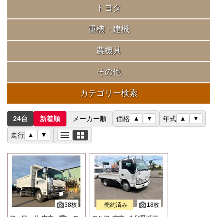
トヨタ
重機・建機
農機具
その他
カテゴリー検索
24台
新着順
メーカー順
価格
▲
▼
年式
▲
▼
走行
▲
▼