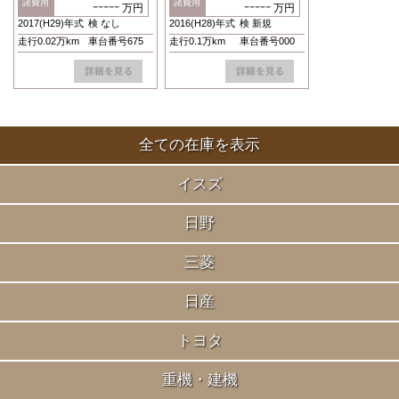
全ての在庫を表示
イスズ
日野
三菱
日産
トヨタ
重機・建機